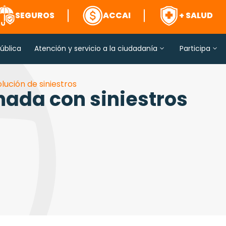
SEGUROS
ACCAI
+ SALUD
ública
Atención y servicio a la ciudadanía
Participa
lución de siniestros
nada con siniestros