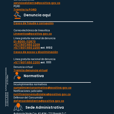
servicioalcliente@positiva.gov.co
PQRD
Tramita tu PQRD
Denuncia aquí
Casos de fraude o corrupción
Correo electrónico de línea ética
Lineaetica@positiva.gov.co
Línea gratuita nacional de denuncia
01-8000-112870
+57 (601) 650 2209
+57 (601) 650 2200
ext. 9102
Casos de acoso y discriminación
Línea gratuita nacional de denuncia
+57 (601) 650 2200
ext. 11111
Denuncia virtual
Tramita denuncia virtual
Normativa
Incumplimientos normativos
cumplimientonormativo@positiva.gov.co
Notificaciones judiciales
notificacionesjudiciales@positiva.gov.co
Defensor del Consumidor
defensordelcliente@positiva.gov.co
Sede Administrativa
Autopista Norte Cra. 45 # 94 - 72* Bogotá D.C